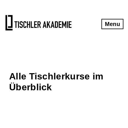
Kontakt
Kontakt und Anfahrt
Menu
Übernachtungstipps
Newsletter
Impressum
Alle Tischlerkurse im
Datenschutzerklärung
Überblick
AGB
Widerrufsbelehrung