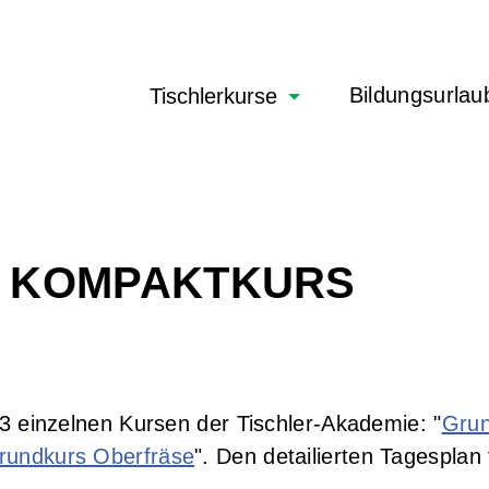
Navigation
Bildungsurlau
Tischlerkurse
überspringen
 KOMPAKTKURS
3 einzelnen Kursen der Tischler-Akademie: "
Grun
rundkurs Oberfräse
". Den detailierten Tagesplan