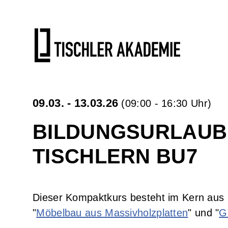
Tischlerkurse
Kontakt
Gesamtübersicht Tischlerkurse
Kontakt und Anfahrt
Grundkurs klassische Handwerkstechniken
Übernachtungstipps
Aufbaukurs klassische Handwerkstechniken
Newsletter
09.03. - 13.03.26
(09:00 - 16:30 Uhr)
Oberfräsen - Kurs
Impressum
BILDUNGSURLAUB
Möbel aus Massivholzplatten
Datenschutzerklärung
TISCHLERN BU7
Schärfkurs
AGB
.
Kompaktkurs Tischlern
Widerrufsbelehrung
Dieser Kompaktkurs besteht im Kern aus 
"
Möbelbau aus Massivholzplatten
" und "
G
Aufbau-Kompaktkurs Tischlern