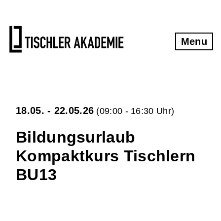
Tischlerkurse
Kontakt
Gesamtübersicht Tischlerkurse
Kontakt und Anfahrt
Menu
Übernachtungstipps
Grundkurs klassische Handwerkstechniken
Newsletter
Aufbaukurs klassische Handwerkstechniken
18.05. - 22.05.26
Oberfräsen - Kurs
Impressum
(09:00 - 16:30 Uhr)
Bildungsurlaub
Möbel aus Massivholzplatten
Datenschutzerklärung
Kompaktkurs Tischlern
Schärfkurs
AGB
BU13
Kompaktkurs Tischlern
Widerrufsbelehrung
Aufbau-Kompaktkurs Tischlern
.