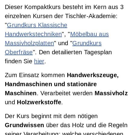
Dieser Kompaktkurs besteht im Kern aus 3
Grundkurs Japanische Holzverbindungen
einzelnen Kursen der Tischler-Akademie:
"
Grundkurs Klassische
Handwerkstechniken
", "
Möbelbau aus
Massivholzplatten
" und "
Grundkurs
Oberfräse
". Den detailierten Tagesplan
finden Sie
hier
.
Zum Einsatz kommen
Handwerkszeuge,
Handmaschinen und stationäre
Maschinen
. Verarbeitet werden
Massivholz
und
Holzwerkstoffe
.
Der Kurs beginnt mit dem nötigen
Grundwissen
über das Holz und die Regeln
seiner Verarbeitung: welche verschiedenen