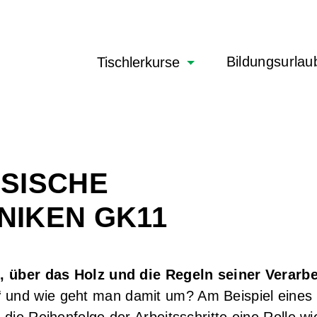
Navigation
Bildungsurlau
Tischlerkurse
überspringen
SISCHE
IKEN GK11
 über das Holz und die Regeln seiner Verarbe
t“ und wie geht man damit um? Am Beispiel eines 
 die Reihenfolge der Arbeitsschritte eine Rolle wi