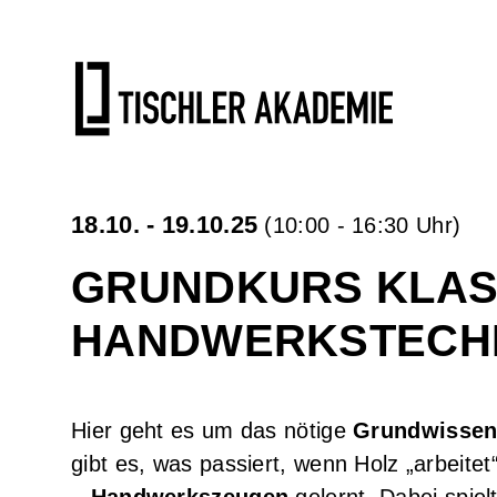
Tischlerkurse
Kontakt
Gesamtübersicht Tischlerkurse
Kontakt und Anfahrt
Grundkurs klassische Handwerkstechniken
Übernachtungstipps
Aufbaukurs klassische Handwerkstechniken
Newsletter
18.10. - 19.10.25
(10:00 - 16:30 Uhr)
Oberfräsen - Kurs
Impressum
GRUNDKURS KLAS
Möbel aus Massivholzplatten
Datenschutzerklärung
HANDWERKSTECHN
Schärfkurs
AGB
.
Kompaktkurs Tischlern
Widerrufsbelehrung
Hier geht es um das nötige
Grundwissen,
gibt es, was passiert, wenn Holz „arbeite
Aufbau-Kompaktkurs Tischlern
– Handwerkszeugen
gelernt. Dabei spielt