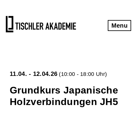
Tischlerkurse
Kontakt
Gesamtübersicht Tischlerkurse
Kontakt und Anfahrt
Menu
Übernachtungstipps
Grundkurs klassische Handwerkstechniken
Newsletter
Aufbaukurs klassische Handwerkstechniken
Oberfräsen - Kurs
Impressum
11.04. - 12.04.26
(10:00 - 18:00 Uhr)
Möbel aus Massivholzplatten
Datenschutzerklärung
Grundkurs Japanische
Schärfkurs
AGB
Holzverbindungen JH5
Kompaktkurs Tischlern
Widerrufsbelehrung
Aufbau-Kompaktkurs Tischlern
.