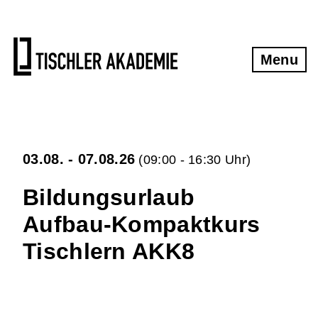
Tischlerkurse
Kontakt
Gesamtübersicht Tischlerkurse
Kontakt und Anfahrt
Menu
Übernachtungstipps
Grundkurs klassische Handwerkstechniken
Newsletter
Aufbaukurs klassische Handwerkstechniken
03.08. - 07.08.26
Oberfräsen - Kurs
Impressum
(09:00 - 16:30 Uhr)
Bildungsurlaub
Möbel aus Massivholzplatten
Datenschutzerklärung
Aufbau-Kompaktkurs
Schärfkurs
AGB
Tischlern AKK8
Kompaktkurs Tischlern
Widerrufsbelehrung
Aufbau-Kompaktkurs Tischlern
.